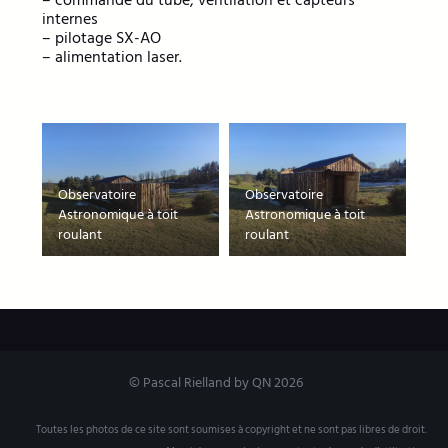
internes
– pilotage SX-AO
– alimentation laser.
Observatoire
Observatoire
Astronomique à toit
Astronomique à toit
roulant
roulant
© Pascal Rielland by QN 2026
Toutes les photos de ce site sont soumises à copyright et ne sont pas libres de droit.